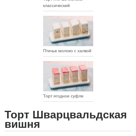
классический
Птичье молоко с халвой
Торт ягодное суфле
Торт Шварцвальдская
вишня